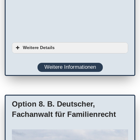
Weitere Details
Ausstattung
Weitere Informationen
Planung
WC
Terminvereinbarung empfohlen
Option 8. B. Deutscher,
Fachanwalt für Familienrecht