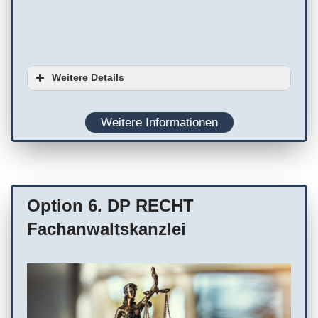
Weitere Details
Serviceoptionen
Weitere Informationen
Ausstattung
Planung
Parkplätze
Option 6. DP RECHT
Onlinetermine
WC
Termin erforderlich
Kostenlose Parkplätze
Fachanwaltskanzlei
Service/Leistungen vor Ort
Terminvereinbarung empfohlen
Stellplätze für Besucher/Kunden