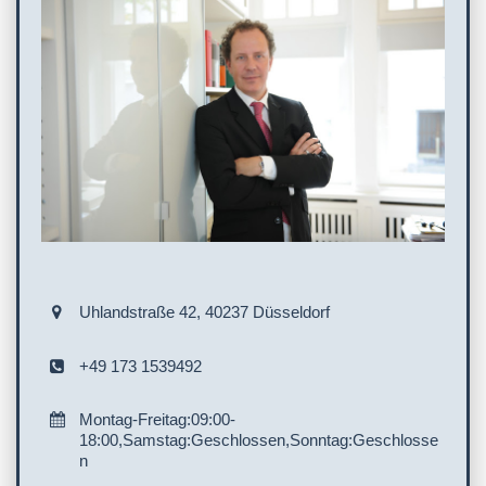
Service/Leistungen vor Ort
WC
Terminvereinbarung empfohlen
Bezeichnet sich als „von Frauen geführt“
Uhlandstraße 42, 40237 Düsseldorf
+49 173 1539492
Montag-Freitag:09:00-
18:00,Samstag:Geschlossen,Sonntag:Geschlosse
n