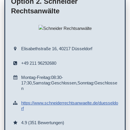
Option 2. Schneider
Parkplätze
Rechtsanwälte
Onlinetermine
Rollstuhlgerechte Sitzgelegenheiten
WC
Termin erforderlich
Kostenlose Parkplätze
Service/Leistungen vor Ort
Rollstuhlgerechter Eingang
Terminvereinbarung empfohlen
Kostenlose Parkplätze an der Straße
Stellplätze für Besucher/Kunden
Elisabethstraße 16, 40217 Düsseldorf
+49 211 96292680
Montag-Freitag:08:30-
17:30,Samstag:Geschlossen,Sonntag:Geschlosse
n
https://www.schneiderrechtsanwaelte.de/duesseldo
rf
4.9 (351 Bewertungen)