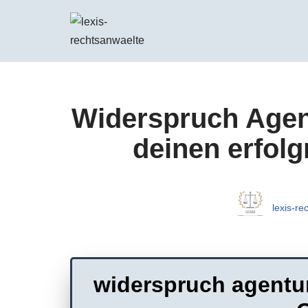
Zum
Inhalt
springen
Widerspruch Agent
deinen erfolg
lexis-re
widerspruch agentur