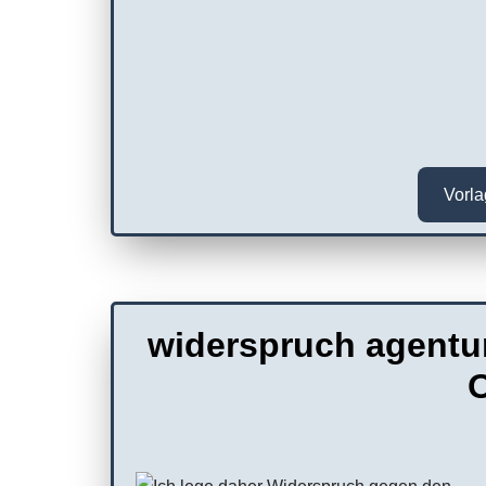
Vorl
widerspruch agentur
O