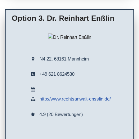
Onlinetermine
WC
Termin erforderlich
Option 3. Dr. Reinhart Enßlin
Service/Leistungen vor Ort
Terminvereinbarung empfohlen
Unterstützung in anderen Sprachen
N4 22, 68161 Mannheim
+49 621 8624530
http://www.rechtsanwalt-ensslin.de/
4.9 (20 Bewertungen)