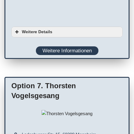
Weitere Details
Ausstattung
Weitere Informationen
Planung
WC
Terminvereinbarung empfohlen
Option 7. Thorsten
Vogelsgesang