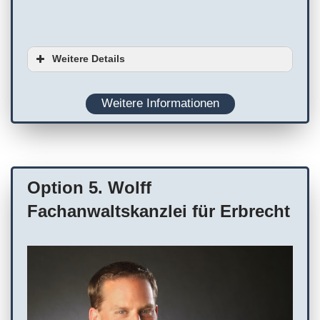
Weitere Details
Serviceoptionen
Weitere Informationen
Ausstattung
Planung
Onlinetermine
WC
Terminvereinbarung empfohlen
Option 5. Wolff
Fachanwaltskanzlei für Erbrecht