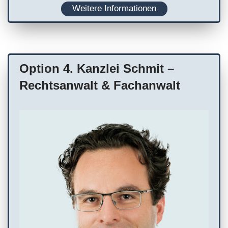
Weitere Informationen
Planung
WC
Terminvereinbarung empfohlen
Option 4. Kanzlei Schmit –
Rechtsanwalt & Fachanwalt