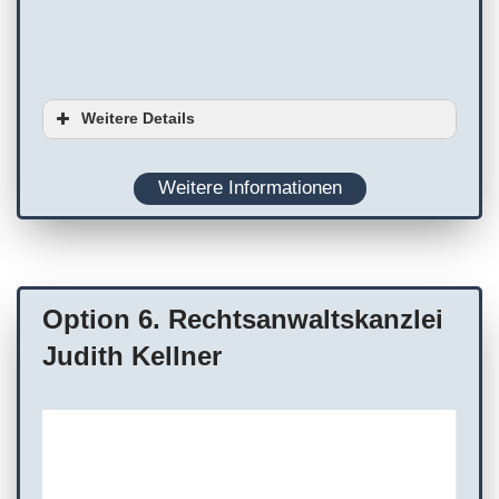
Weitere Details
Ausstattung
Weitere Informationen
Planung
WC
Termin erforderlich
Terminvereinbarung empfohlen
Option 6. Rechtsanwaltskanzlei
Judith Kellner