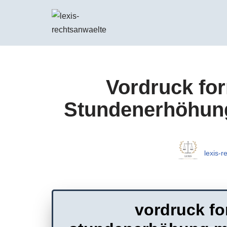
Zum
Inhalt
springen
Vordruck for
Stundenerhöhung 
lexis-
vordruck fo