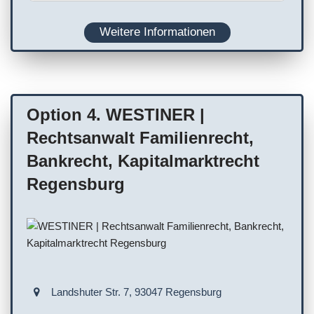
Barrierefreiheit
Weitere Informationen
Ausstattung
Planung
Rollstuhlgerechter Parkplatz
WC
Terminvereinbarung empfohlen
Option 4. WESTINER |
Rollstuhlgerechtes WC
Rechtsanwalt Familienrecht,
Bankrecht, Kapitalmarktrecht
Regensburg
Landshuter Str. 7, 93047 Regensburg