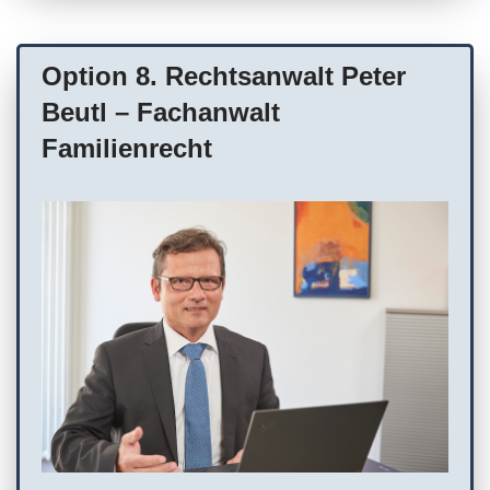
WC
Terminvereinbarung empfohlen
Option 8. Rechtsanwalt Peter
Beutl – Fachanwalt
Familienrecht