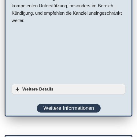
kompetenten Unterstützung, besonders im Bereich
Kündigung, und empfehlen die Kanzlei uneingeschränkt
weiter.
Weitere Details
Serviceoptionen
Weitere Informationen
Ausstattung
Planung
Onlinetermine
WC
Terminvereinbarung empfohlen