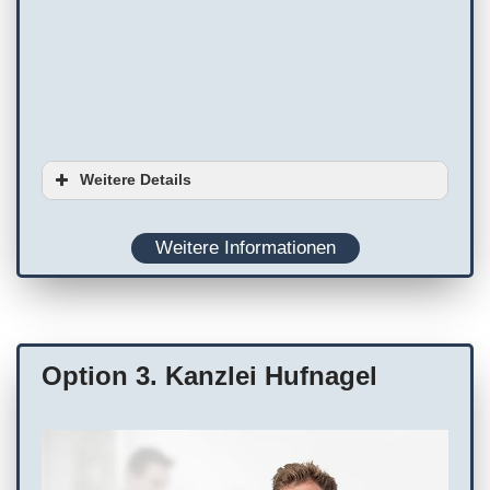
Weitere Details
Barrierefreiheit
Weitere Informationen
Ausstattung
Planung
Rollstuhlgerechter Parkplatz
WC
Terminvereinbarung empfohlen
Option 3. Kanzlei Hufnagel