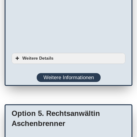
Weitere Details
Ausstattung
Weitere Informationen
Planung
WC
Terminvereinbarung empfohlen
Option 5. Rechtsanwältin
Aschenbrenner