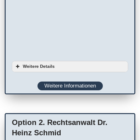
Weitere Details
Serviceoptionen
Weitere Informationen
Ausstattung
Planung
Onlinetermine
WC
Terminvereinbarung empfohlen
Option 2. Rechtsanwalt Dr.
Service/Leistungen vor Ort
Unterstützung in anderen Sprachen
Heinz Schmid