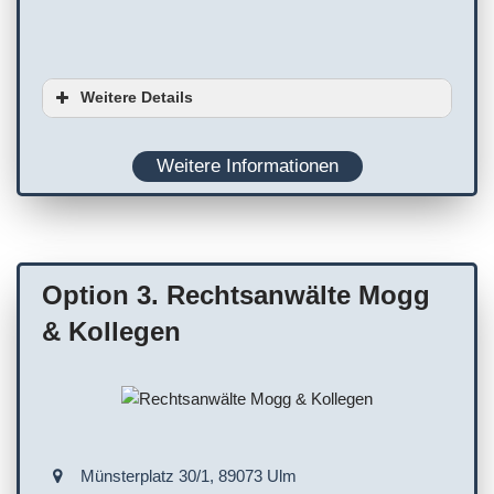
Weitere Details
Serviceoptionen
Weitere Informationen
Barrierefreiheit
Onlinetermine
Rollstuhlgerechter Parkplatz
Service/Leistungen vor Ort
Option 3. Rechtsanwälte Mogg
& Kollegen
Münsterplatz 30/1, 89073 Ulm