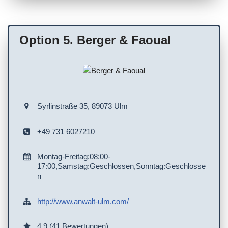
WC
Terminvereinbarung empfohlen
Option 5. Berger & Faoual
Syrlinstraße 35, 89073 Ulm
+49 731 6027210
Montag-Freitag:08:00-
17:00,Samstag:Geschlossen,Sonntag:Geschlosse
n
http://www.anwalt-ulm.com/
4.9 (41 Bewertungen)